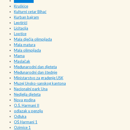
Kestenijada
Kruškice
Kulturni cetar Bihać
Kurban bajram
Leptirići
Licitacija
Loptice
Mala dječja olimpijada
Mala matura
Mala olimpijada
Mama
Maslačak
Međunarodni dan djeteta
Međunarodni dan štednje
Ministarstvo za građenje USK
Muzej Unsko-sanskog kantona
Nacionalni park Una
Nedjelja djeteta
Nova godina
O.Š. Harmani II
odlazak u penziju
Odluka
OŠ Harmani 1
Ozimice 1