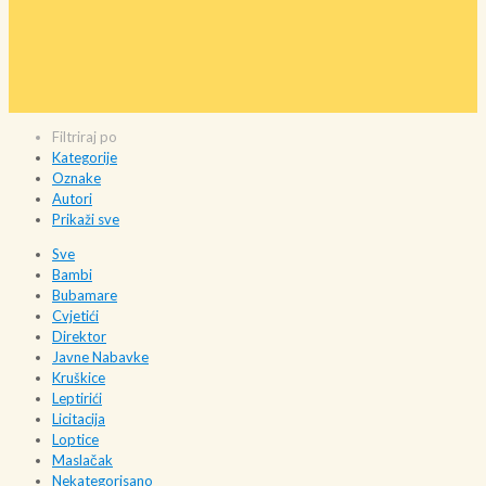
Filtriraj po
Kategorije
Oznake
Autori
Prikaži sve
Sve
Bambi
Bubamare
Cvjetići
Direktor
Javne Nabavke
Kruškice
Leptirići
Licitacija
Loptice
Maslačak
Nekategorisano