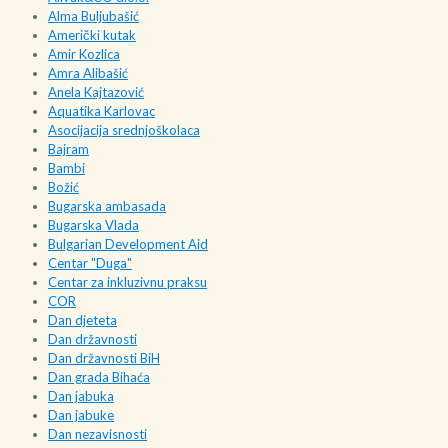
Alma Buljubašić
Američki kutak
Amir Kozlica
Amra Alibašić
Anela Kajtazović
Aquatika Karlovac
Asocijacija srednjoškolaca
Bajram
Bambi
Božić
Bugarska ambasada
Bugarska Vlada
Bulgarian Development Aid
Centar "Duga"
Centar za inkluzivnu praksu
COR
Dan djeteta
Dan državnosti
Dan državnosti BiH
Dan grada Bihaća
Dan jabuka
Dan jabuke
Dan nezavisnosti