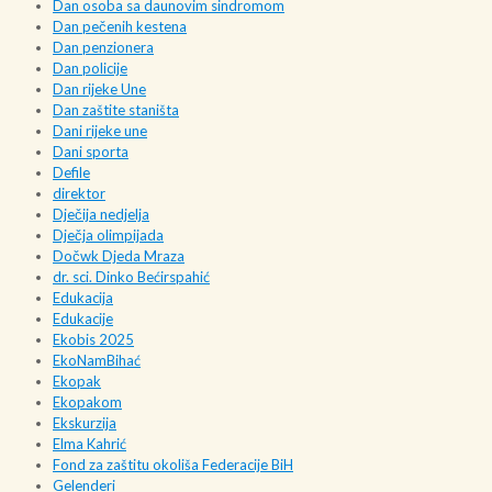
Dan osoba sa daunovim sindromom
Dan pečenih kestena
Dan penzionera
Dan policije
Dan rijeke Une
Dan zaštite staništa
Dani rijeke une
Dani sporta
Defile
direktor
Dječija nedjelja
Dječja olimpijada
Dočwk Djeda Mraza
dr. sci. Dinko Bećirspahić
Edukacija
Edukacije
Ekobis 2025
EkoNamBihać
Ekopak
Ekopakom
Ekskurzija
Elma Kahrić
Fond za zaštitu okoliša Federacije BiH
Gelenderi