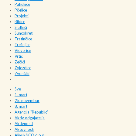
Pahuljice
Pčelice
Projekti
Ribice
Slatkiši
Suncokreti
Tratinčice
Trešnjice
Vjeverice
Vrtić
Zečići
Zvjezdice
Zvončići
Sve
1. mart
25. novembar
8. mart
Agencija "Republic"
Aktiv odgajatelja
Aktivnosti
Aktovnosti
Alivuk&CO d.o.o.