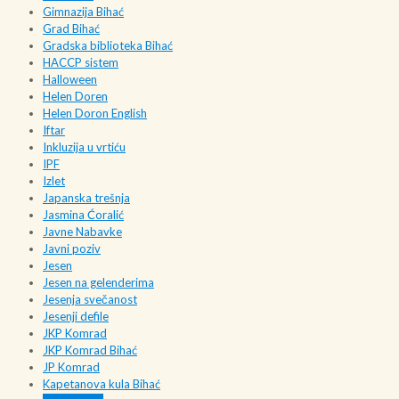
Gimnazija Bihać
Grad Bihać
Gradska biblioteka Bihać
HACCP sistem
Halloween
Helen Doren
Helen Doron English
Iftar
Inkluzija u vrtiću
IPF
Izlet
Japanska trešnja
Jasmina Ćoralić
Javne Nabavke
Javni poziv
Jesen
Jesen na gelenderima
Jesenja svečanost
Jesenji defile
JKP Komrad
JKP Komrad Bihać
JP Komrad
Kapetanova kula Bihać