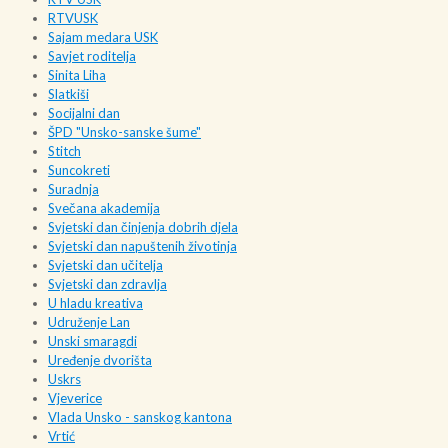
RTVUSK
Sajam medara USK
Savjet roditelja
Sinita Liha
Slatkiši
Socijalni dan
ŠPD "Unsko-sanske šume"
Stitch
Suncokreti
Suradnja
Svečana akademija
Svjetski dan činjenja dobrih djela
Svjetski dan napuštenih životinja
Svjetski dan učitelja
Svjetski dan zdravlja
U hladu kreativa
Udruženje Lan
Unski smaragdi
Uređenje dvorišta
Uskrs
Vjeverice
Vlada Unsko - sanskog kantona
Vrtić