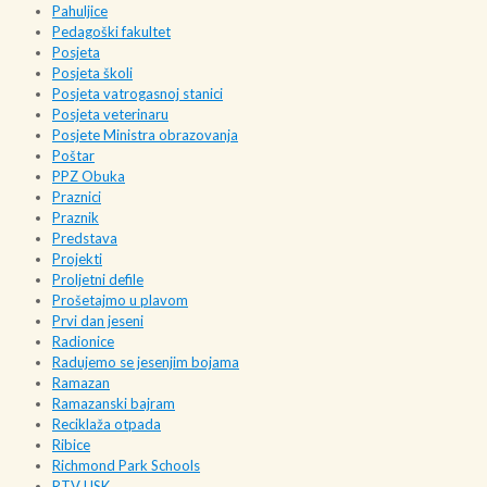
Pahuljice
Pedagoški fakultet
Posjeta
Posjeta školi
Posjeta vatrogasnoj stanici
Posjeta veterinaru
Posjete Ministra obrazovanja
Poštar
PPZ Obuka
Praznici
Praznik
Predstava
Projekti
Proljetni defile
Prošetajmo u plavom
Prvi dan jeseni
Radionice
Radujemo se jesenjim bojama
Ramazan
Ramazanski bajram
Reciklaža otpada
Ribice
Richmond Park Schools
RTV USK