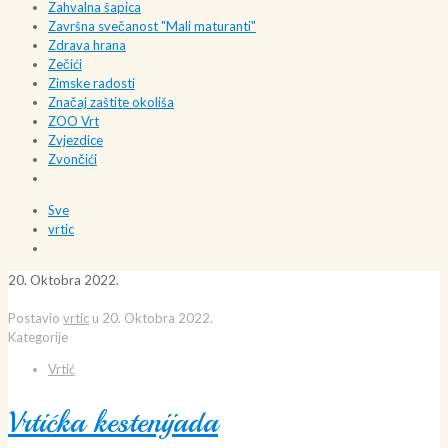
Zahvalna šapica
Završna svečanost "Mali maturanti"
Zdrava hrana
Zečići
Zimske radosti
Značaj zaštite okoliša
ZOO Vrt
Zvjezdice
Zvončići
Sve
vrtic
20. Oktobra 2022.
Postavio
vrtic
u
20. Oktobra 2022.
Kategorije
Vrtić
Vrtićka kestenijada