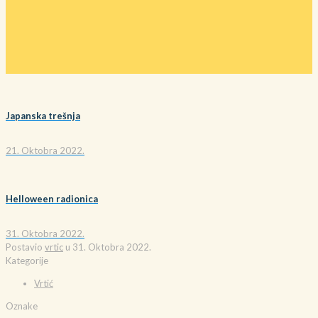
Japanska trešnja
21. Oktobra 2022.
Helloween radionica
31. Oktobra 2022.
Postavio
vrtic
u
31. Oktobra 2022.
Kategorije
Vrtić
Oznake