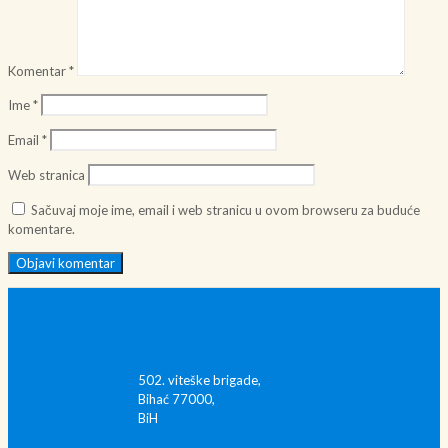
Komentar
*
Ime
*
Email
*
Web stranica
Sačuvaj moje ime, email i web stranicu u ovom browseru za buduće
komentare.
502. viteške brigade,
Bihać 77000,
BiH