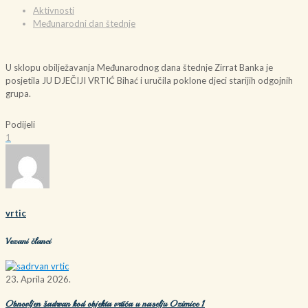
Aktivnosti
Međunarodni dan štednje
U sklopu obilježavanja Međunarodnog dana štednje Zirrat Banka je
posjetila JU DJEČIJI VRTIĆ Bihać i uručila poklone djeci starijih odgojnih
grupa.
Podijeli
1
vrtic
Vezani članci
23. Aprila 2026.
Obnovljen šadrvan kod objekta vrtića u naselju Ozimice 1