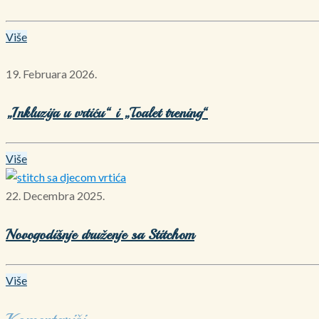
Više
19. Februara 2026.
„Inkluzija u vrtiću“ i „Toalet trening“
Više
22. Decembra 2025.
Novogodišnje druženje sa Stitchom
Više