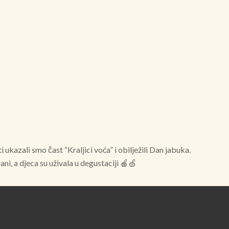
 ukazali smo čast “Kraljici voća” i obilježili Dan jabuka.
ni, a djeca su uživala u degustaciji 🍎🍏