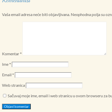
Komentariši
Vaša email adresa neće biti objavljivana.
Neophodna polja su ozn
Komentar
*
Ime
*
Email
*
Web stranica
Sačuvaj moje ime, email i web stranicu u ovom browseru za 