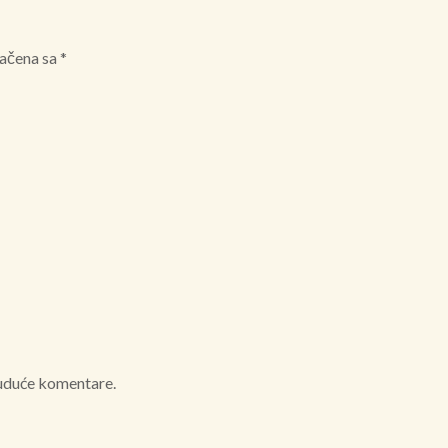
ačena sa
*
buduće komentare.