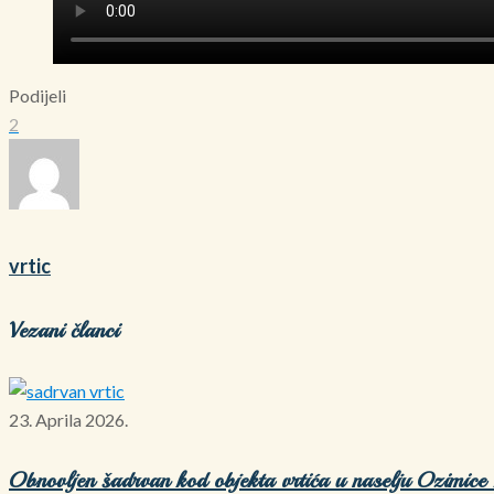
Podijeli
2
vrtic
Vezani članci
23. Aprila 2026.
Obnovljen šadrvan kod objekta vrtića u naselju Ozimice 