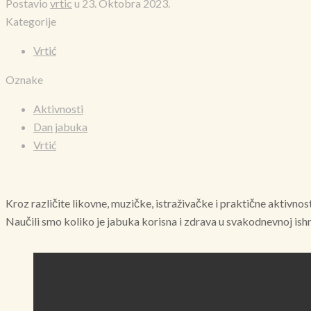
Postavio
vrtic
u
23. Oktobra 2023.
Kategorije
Vrtić
Oznake
Aktivnosti
Dan jabuka
Vrtić
Kroz različite likovne, muzičke, istraživačke i praktične aktivnosti
Naučili smo koliko je jabuka korisna i zdrava u svakodnevnoj ishra