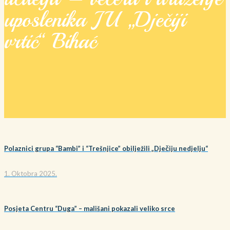
uposlenika JU „Dječiji
vrtić“ Bihać
Polaznici grupa “Bambi” i “Trešnjice” obilježili „Dječiju nedjelju“
1. Oktobra 2025.
Posjeta Centru “Duga” – mališani pokazali veliko srce