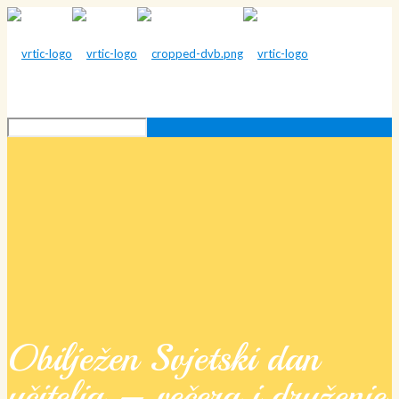
Obilježen Svjetski dan
učitelja – večera i druženje