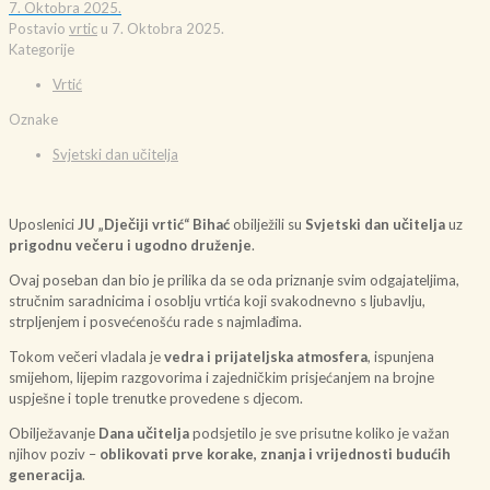
7. Oktobra 2025.
Postavio
vrtic
u
7. Oktobra 2025.
Kategorije
Vrtić
Oznake
Svjetski dan učitelja
Uposlenici
JU „Dječiji vrtić“ Bihać
obilježili su
Svjetski dan učitelja
uz
prigodnu večeru i ugodno druženje
.
Ovaj poseban dan bio je prilika da se oda priznanje svim odgajateljima,
stručnim saradnicima i osoblju vrtića koji svakodnevno s ljubavlju,
strpljenjem i posvećenošću rade s najmlađima.
Tokom večeri vladala je
vedra i prijateljska atmosfera
, ispunjena
smijehom, lijepim razgovorima i zajedničkim prisjećanjem na brojne
uspješne i tople trenutke provedene s djecom.
Obilježavanje
Dana učitelja
podsjetilo je sve prisutne koliko je važan
njihov poziv –
oblikovati prve korake, znanja i vrijednosti budućih
generacija
.