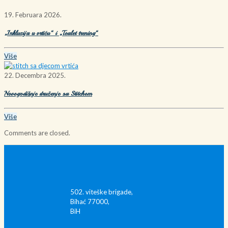
19. Februara 2026.
„Inkluzija u vrtiću“ i „Toalet trening“
Više
22. Decembra 2025.
Novogodišnje druženje sa Stitchom
Više
Comments are closed.
502. viteške brigade,
Bihać 77000,
BiH