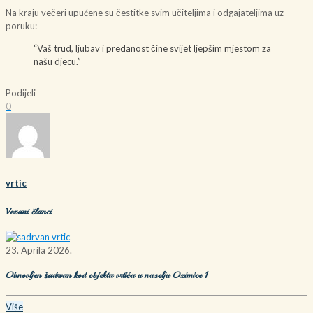
Na kraju večeri upućene su čestitke svim učiteljima i odgajateljima uz
poruku:
“Vaš trud, ljubav i predanost čine svijet ljepšim mjestom za
našu djecu.”
Podijeli
0
vrtic
Vezani članci
23. Aprila 2026.
Obnovljen šadrvan kod objekta vrtića u naselju Ozimice 1
Više