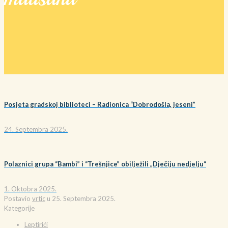
Posjeta gradskoj biblioteci – Radionica “Dobrodošla, jeseni”
24. Septembra 2025.
Polaznici grupa “Bambi” i “Trešnjice” obilježili „Dječiju nedjelju“
1. Oktobra 2025.
Postavio
vrtic
u
25. Septembra 2025.
Kategorije
Leptirići