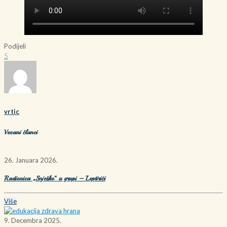
Podijeli
5
vrtic
Vezani članci
26. Januara 2026.
Radionica „Snješko“ u grupi – Leptirići
Više
9. Decembra 2025.