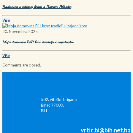
Radionica o zdravoj hrani s Amrom Alibašić
Više
20. Novembra 2025.
Moja domovina BiH kroz tradiciju i zajedništvo
Više
Comments are closed.
502. viteške brigade,
Bihać 77000,
BiH
vrtic.bi@bih.net.ba