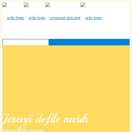
Jesenji defile naših
mališana