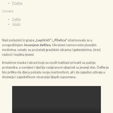
Pčelice
Oznake
Defile
Jesen
Naši polaznici iz grupa
„Leptirići“
i
„Pčelice“
učestvovala su u
ovogodišnjem
Jesenjem defileu
. Ukrašeni raznovrsnim jesenjim
motivima, veselo su prošetali gradskim ulicama i gelenderima, šireći
radost i toplinu jeseni.
Kreativne maske i ukrasi koje su nosili mališani privukli su pažnju
prolaznika, a osmijesi i dječija razigranost uljepšali su jesenji dan. Defile je
bio prilika da djeca pokažu svoju maštovitost, ali i da zajedno uživaju u
druženju i zajedničkom stvaranju lijepih uspomena.